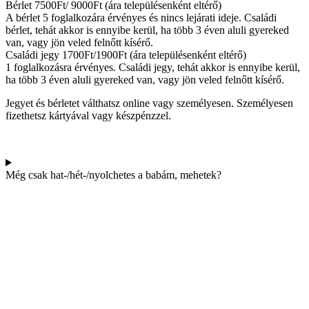
Bérlet 7500Ft/ 9000Ft (ára településenként eltérő)
A bérlet 5 foglalkozára érvényes és nincs lejárati ideje. Családi
bérlet, tehát akkor is ennyibe kerül, ha több 3 éven aluli gyereked
van, vagy jön veled felnőtt kísérő.
Családi jegy 1700Ft/1900Ft (ára településenként eltérő)
1 foglalkozásra érvényes. Családi jegy, tehát akkor is ennyibe kerül,
ha több 3 éven aluli gyereked van, vagy jön veled felnőtt kísérő.
Jegyet és bérletet válthatsz online vagy személyesen. Személyesen
fizethetsz kártyával vagy készpénzzel.
Még csak hat-/hét-/nyolchetes a babám, mehetek?