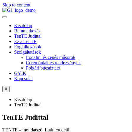
Skip to content
Kezdőlap
Bemutatkozás
TenTE Judittal
Ez a TenTE
Foglalkozások
Szolgáltatások
Irodalmi és zenés műsorok
Ceremóniák és rendezvények
Polgári búcsúztató
GYIK
Kapcsolat
X
Kezdőlap
TenTE Judittal
TenTE Judittal
TENTE – mondatszó. Latin eredetű.