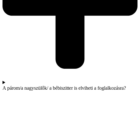
A párom/a nagyszülők/ a bébiszitter is elviheti a foglalkozásra?