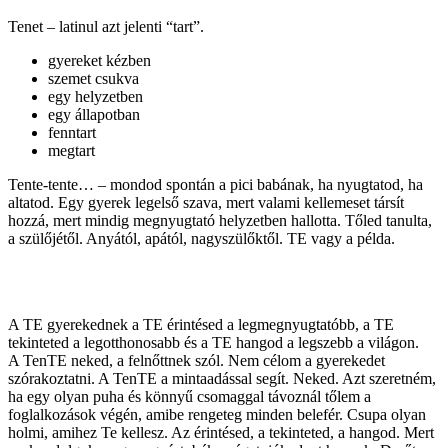
Tenet – latinul azt jelenti “tart”.
gyereket kézben
szemet csukva
egy helyzetben
egy állapotban
fenntart
megtart
Tente-tente… – mondod spontán a pici babának, ha nyugtatod, ha
altatod. Egy gyerek legelső szava, mert valami kellemeset társít
hozzá, mert mindig megnyugtató helyzetben hallotta. Tőled tanulta,
a szülőjétől. Anyától, apától, nagyszülőktől. TE vagy a példa.
A TE gyerekednek a TE érintésed a legmegnyugtatóbb, a TE
tekinteted a legotthonosabb és a TE hangod a legszebb a világon.
A TenTE neked, a felnőttnek szól. Nem célom a gyerekedet
szórakoztatni. A TenTE a mintaadással segít. Neked. Azt szeretném,
ha egy olyan puha és könnyű csomaggal távoznál tőlem a
foglalkozások végén, amibe rengeteg minden belefér. Csupa olyan
holmi, amihez Te kellesz. Az érintésed, a tekinteted, a hangod. Mert