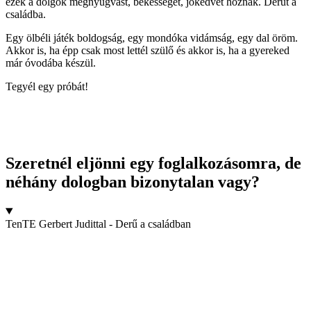
ezek a dolgok megnyugvást, békességet, jókedvet hoznak. Derűt a
családba.
Egy ölbéli játék boldogság, egy mondóka vidámság, egy dal öröm.
Akkor is, ha épp csak most lettél szülő és akkor is, ha a gyereked
már óvodába készül.
Tegyél egy próbát!
Szeretnél eljönni egy foglalkozásomra, de
néhány dologban bizonytalan vagy?
TenTE Gerbert Judittal - Derű a családban